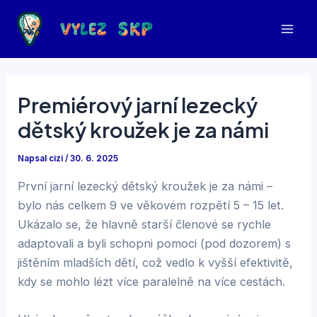
Přeskočit
na
Mai
obsah
Men
Premiérový jarní lezecký
dětský kroužek je za námi
Napsal
cizi
/
30. 6. 2025
První jarní lezecký dětský kroužek je za námi –
bylo nás celkem 9 ve věkovém rozpětí 5 – 15 let.
Ukázalo se, že hlavně starší členové se rychle
adaptovali a byli schopni pomoci (pod dozorem) s
jištěním mladších dětí, což vedlo k vyšší efektivitě,
kdy se mohlo lézt více paralelně na více cestách.