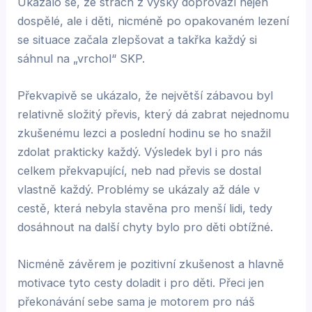
Ukázalo se, že strach z výšky doprovází nejen
dospělé, ale i děti, nicméně po opakovaném lezení
se situace začala zlepšovat a takřka každý si
sáhnul na „vrchol“ SKP.
Překvapivě se ukázalo, že největší zábavou byl
relativně složitý převis, který dá zabrat nejednomu
zkušenému lezci a poslední hodinu se ho snažil
zdolat prakticky každý. Výsledek byl i pro nás
celkem překvapující, neb nad převis se dostal
vlastně každý. Problémy se ukázaly až dále v
cestě, která nebyla stavěna pro menší lidi, tedy
dosáhnout na další chyty bylo pro děti obtížné.
Nicméně závěrem je pozitivní zkušenost a hlavně
motivace tyto cesty doladit i pro děti. Přeci jen
překonávání sebe sama je motorem pro náš