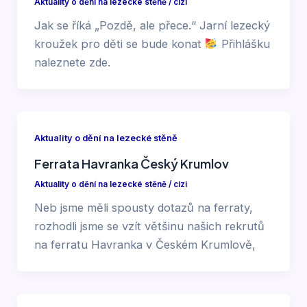
Aktuality o dění na lezecké stěně
/
cizi
Jak se říká „Pozdě, ale přece.“ Jarní lezecký
kroužek pro děti se bude konat
Přihlášku
naleznete zde.
Aktuality o dění na lezecké stěně
Ferrata Havranka Český Krumlov
Aktuality o dění na lezecké stěně
/
cizi
Neb jsme měli spousty dotazů na ferraty,
rozhodli jsme se vzít většinu našich rekrutů
na ferratu Havranka v Českém Krumlově,