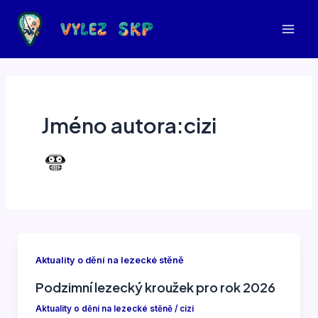
Přeskočit
na
Mai
obsah
Men
Jméno autora:cizi
Aktuality o dění na lezecké stěně
Podzimní lezecký kroužek pro rok 2026
Aktuality o dění na lezecké stěně
/
cizi